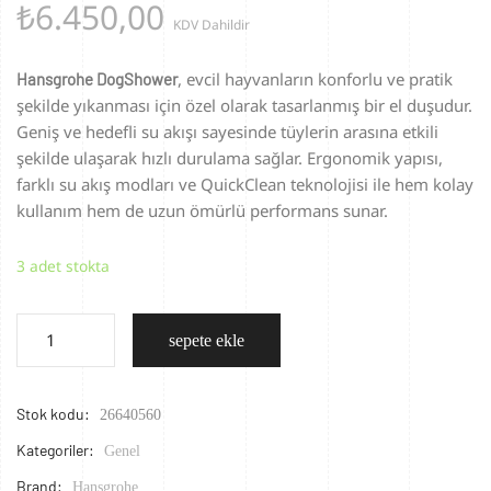
₺
6.450,00
KDV Dahildir
, evcil hayvanların konforlu ve pratik
Hansgrohe DogShower
şekilde yıkanması için özel olarak tasarlanmış bir el duşudur.
Geniş ve hedefli su akışı sayesinde tüylerin arasına etkili
şekilde ulaşarak hızlı durulama sağlar. Ergonomik yapısı,
farklı su akış modları ve QuickClean teknolojisi ile hem kolay
kullanım hem de uzun ömürlü performans sunar.
3 adet stokta
sepete ekle
Stok kodu:
26640560
Kategoriler:
Genel
Brand:
Hansgrohe