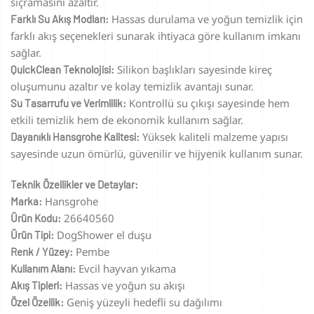
sıçramasını azaltır.
Hassas durulama ve yoğun temizlik için
Farklı Su Akış Modları:
farklı akış seçenekleri sunarak ihtiyaca göre kullanım imkanı
sağlar.
Silikon başlıkları sayesinde kireç
QuickClean Teknolojisi:
oluşumunu azaltır ve kolay temizlik avantajı sunar.
Kontrollü su çıkışı sayesinde hem
Su Tasarrufu ve Verimlilik:
etkili temizlik hem de ekonomik kullanım sağlar.
Yüksek kaliteli malzeme yapısı
Dayanıklı Hansgrohe Kalitesi:
sayesinde uzun ömürlü, güvenilir ve hijyenik kullanım sunar.
Teknik Özellikler ve Detaylar:
Hansgrohe
Marka:
26640560
Ürün Kodu:
DogShower el duşu
Ürün Tipi:
Pembe
Renk / Yüzey:
Evcil hayvan yıkama
Kullanım Alanı:
Hassas ve yoğun su akışı
Akış Tipleri:
Geniş yüzeyli hedefli su dağılımı
Özel Özellik: